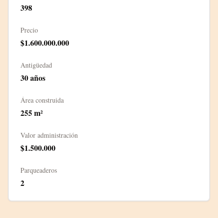
398
Precio
$1.600.000.000
Antigüedad
30
años
Área construida
255
m²
Valor administración
$1.500.000
Parqueaderos
2