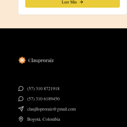
Leer Más
(57) 310 8721918
(57) 310 6189450
claujlloproraiz@gmail.com
Bogotá, Colombia