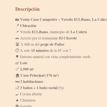
Descripción
Venta Casa Campestre – Vereda El Líbano, La Caler
🏡
Ubicación
📍
El Líbano
La Calera
📌 Vereda
, municipio de
El Chorote
🚗 Acceso por el restaurante
peaje de Patios
🛣️ A 600 m del
15 minutos
⏱️ A solo
de la 85 con 7
🌳 Entorno natural con vista completamente verde
Lote
🌿
2.500 m²
📏
Casa Principal (176 m²)
🏠
3 habitaciones
🛏️
3 baños + 1 baño social (½)
🛁
🍳 Cocina abierta
🔥 Chimenea
📚 Estudio