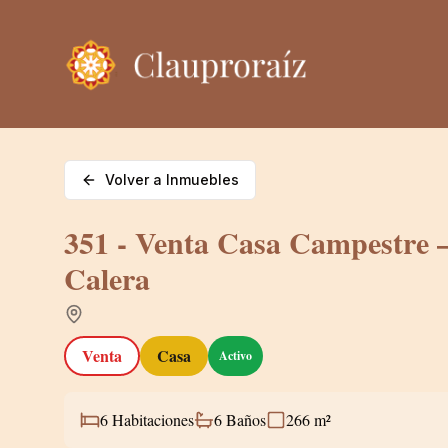
Volver a Inmuebles
351 - Venta Casa Campestre 
Calera
Venta
Casa
Activo
6
Habitaciones
6
Baños
266
m²