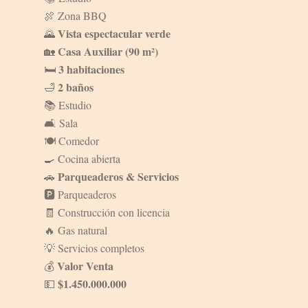
🍖 Zona BBQ
Vista espectacular verde
🌄
Casa Auxiliar (90 m²)
🏡
3 habitaciones
🛏️
2 baños
🛁
📚 Estudio
🛋️ Sala
🍽️ Comedor
🍳 Cocina abierta
Parqueaderos & Servicios
🚗
🅿️ Parqueaderos
🧾 Construcción con licencia
🔥 Gas natural
💡 Servicios completos
Valor Venta
💰
$1.450.000.000
💵